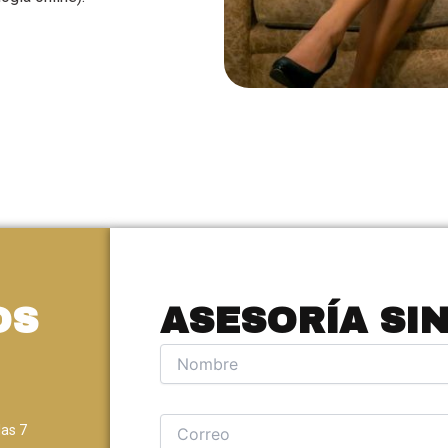
OS
ASESORÍA SI
las 7