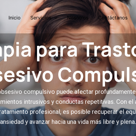
Inicio
Servicios
Nosotros
Contáctanos
apia para Trast
esivo Compul
obsesivo compulsivo puede afectar profundamente l
mientos intrusivos y conductas repetitivas. Con e
atamiento profesional, es posible recuperar el equil
ansiedad y avanzar hacia una vida más libre y plena.