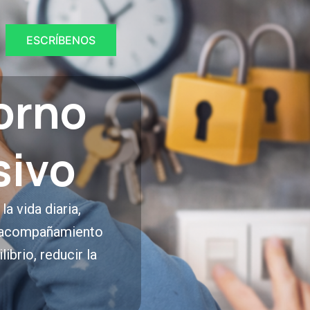
ESCRÍBENOS
orno
sivo
a vida diaria,
l acompañamiento
ibrio, reducir la